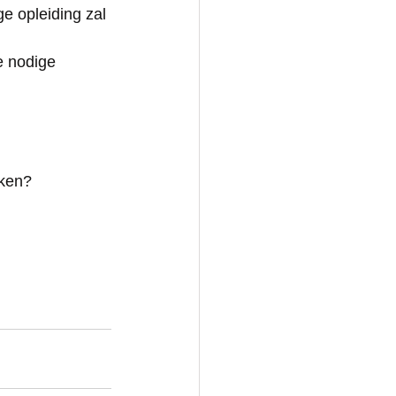
e opleiding zal 
 
e nodige 
aken?