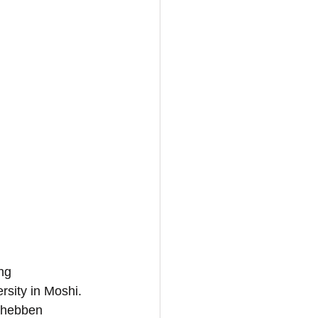
ng 
sity in Moshi.
 hebben 